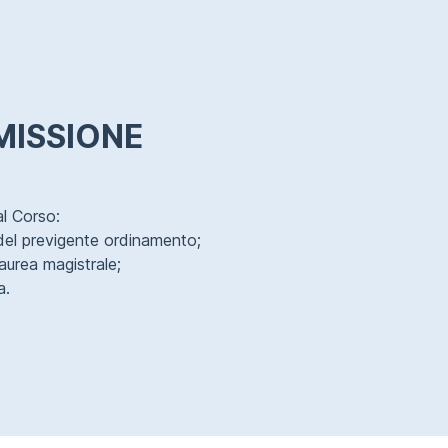
MMISSIONE
al Corso:
 del previgente ordinamento;
laurea magistrale;
a.