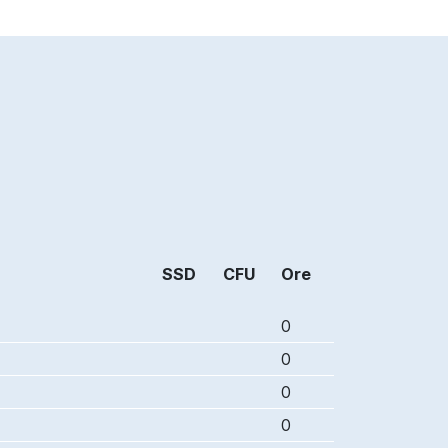
SSD
CFU
Ore
0
0
0
0